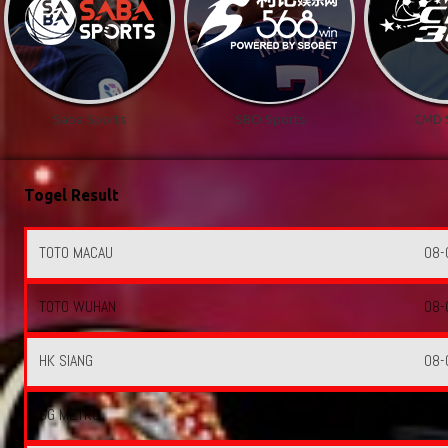
Saba Sports
SBO Sports
CMD 
Togel Result
TOTO MACAU
08-
TOTO WUHAN
08-
HK SIANG
08-
SG METRO
08-