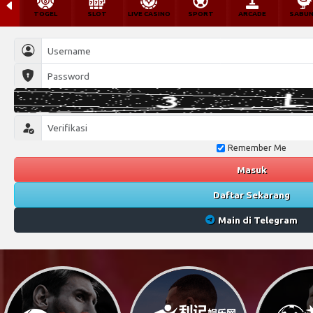
TOGEL
SLOT
LIVE CASINO
SPORT
ARCADE
SABU
Remember Me
Masuk
Daftar Sekarang
Main di Telegram