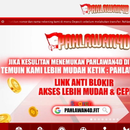
ikan nomor dan nama rekening kami di menu Deposit sebelum melakukan transfer. Pahlawan4D tidak 