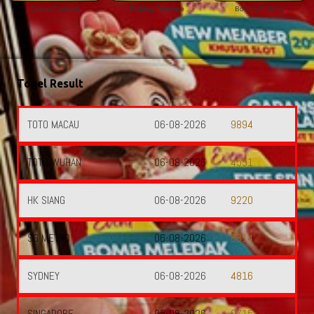
Ocean Carnival
Fishing Treasure
Bounty Fishing
Togel Result
TOTO MACAU
06-08-2026
9894
TOTO WUHAN
06-08-2026
4551
HK SIANG
06-08-2026
9220
SG METRO
06-08-2026
8814
SYDNEY
06-08-2026
4816
SINGAPORE
05-08-2026