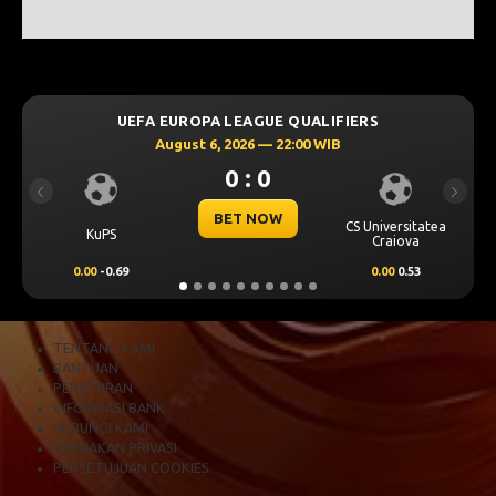
 EUROPA LEAGUE QUALIFIERS
UEFA EURO
August 6, 2026 — 22:00 WIB
August 
0 : 0
Previous
Next
BET NOW
CS Universitatea
Red Bull Salzburg
Craiova
0.00
0.53
0.75
0.66
TENTANG KAMI
BANTUAN
PERATURAN
INFORMASI BANK
HUBUNGI KAMI
KEBIJAKAN PRIVASI
PERSETUJUAN COOKIES