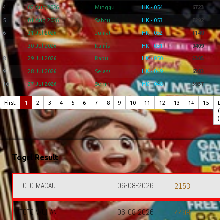
4
02 Aug 2026
Minggu
HK - 054
6723
5
01 Aug 2026
Sabtu
HK - 053
7292
6
31 Jul 2026
Jumat
HK - 052
1140
7
30 Jul 2026
Kamis
HK - 051
0409
8
29 Jul 2026
Rabu
HK - 050
5305
9
28 Jul 2026
Selasa
HK - 049
6583
10
27 Jul 2026
Senin
HK - 048
5937
First
1
2
3
4
5
6
7
8
9
10
11
12
13
14
15
(
)
Togel Result
TOTO MACAU
06-08-2026
2153
TOTO WUHAN
06-08-2026
4498