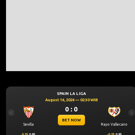
LA LIGA
SPAIN LA
26 — 02:30 WIB
August 16, 2026
: 0
0 : 
Previous
Ne
 NOW
BET N
Rayo Vallecano
Alaves
-0.25
0.95
0.00
0.62