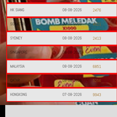
HK SIANG
08-08-2026
2476
SG METRO
08-08-2026
4821
SYDNEY
08-08-2026
2413
SINGAPORE
08-08-2026
5102
MALAYSIA
08-08-2026
6851
QATAR
08-08-2026
5256
HONGKONG
07-08-2026
9943