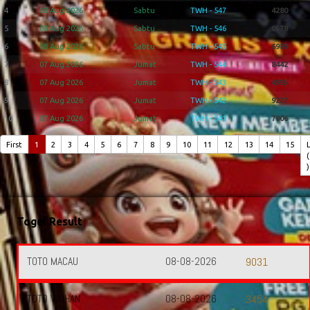
4
08 Aug 2026
Sabtu
TWH - 547
4280
5
08 Aug 2026
Sabtu
TWH - 546
0578
6
08 Aug 2026
Sabtu
TWH - 545
6989
7
07 Aug 2026
Jumat
TWH - 544
8442
8
07 Aug 2026
Jumat
TWH - 543
4935
9
07 Aug 2026
Jumat
TWH - 542
9227
10
07 Aug 2026
Jumat
TWH - 541
7006
First
1
2
3
4
5
6
7
8
9
10
11
12
13
14
15
(
)
Togel Result
TOTO MACAU
08-08-2026
9031
TOTO WUHAN
08-08-2026
3454