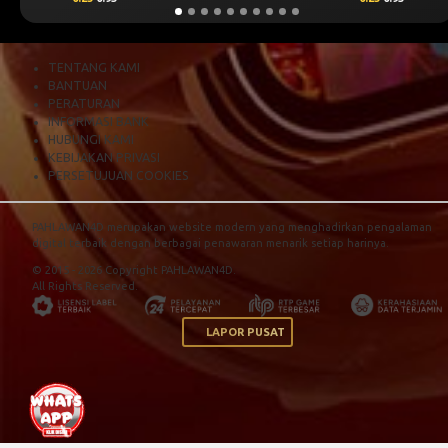
TENTANG KAMI
BANTUAN
PERATURAN
INFORMASI BANK
HUBUNGI KAMI
KEBIJAKAN PRIVASI
PERSETUJUAN COOKIES
PAHLAWAN4D
merupakan website modern yang menghadirkan pengalaman
digital terbaik dengan berbagai penawaran menarik setiap harinya.
© 2015 - 2026 Copyright PAHLAWAN4D.
All Rights Reserved.
LAPOR PUSAT