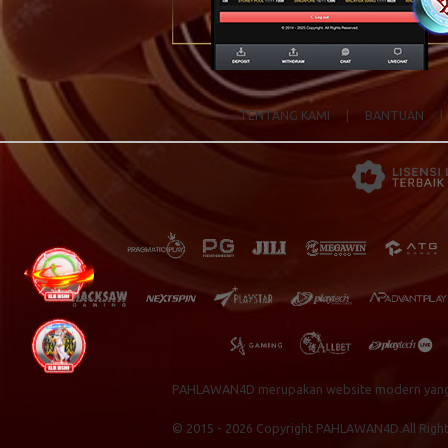
TENTANG KAMI
|
BANTUAN
|
PAHLAWAN4D
merupakan website modern yang 
© 2015 - 2026 Copyright PAHLAWAN4D.
All Righ