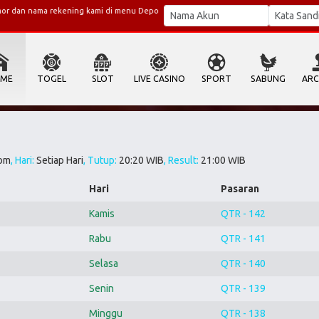
rekening kami di menu Deposit sebelum melakukan transfer. Pahlawan4D tidak berta
ME
TOGEL
SLOT
LIVE CASINO
SPORT
SABUNG
ARC
com
, Hari:
Setiap Hari
, Tutup:
20:20 WIB
, Result:
21:00 WIB
Hari
Pasaran
Kamis
QTR - 142
Rabu
QTR - 141
Selasa
QTR - 140
Senin
QTR - 139
Minggu
QTR - 138