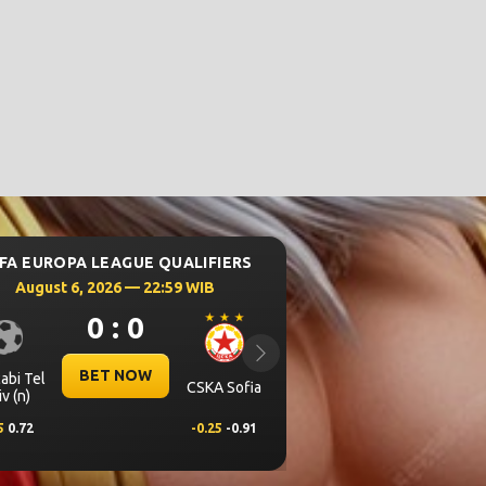
FA EUROPA LEAGUE QUALIFIERS
August 7, 2026 — 00:00 WIB
0 : 0
Next
BET NOW
Hradec
Besiktas
alove
25
-0.80
0.25
0.64