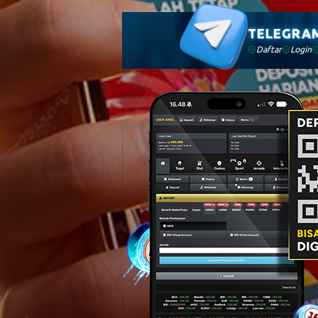
TELEGRA
Daftar
Login