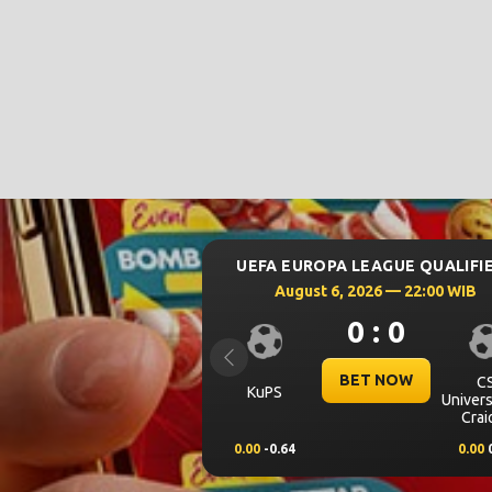
UEFA EUROPA LEAGUE QUALIFI
August 7, 2026 — 02:00 WIB
0 : 0
Previous
BET NOW
Hear
Benfica
Midlo
2.5
0.83
-2.5
-