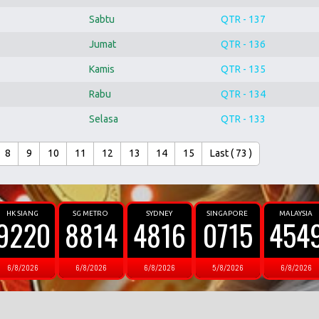
Sabtu
QTR - 137
Jumat
QTR - 136
Kamis
QTR - 135
Rabu
QTR - 134
Selasa
QTR - 133
8
9
10
11
12
13
14
15
Last ( 73 )
HK SIANG
SG METRO
SYDNEY
SINGAPORE
MALAYSIA
9220
8814
4816
0715
454
6/8/2026
6/8/2026
6/8/2026
5/8/2026
6/8/2026