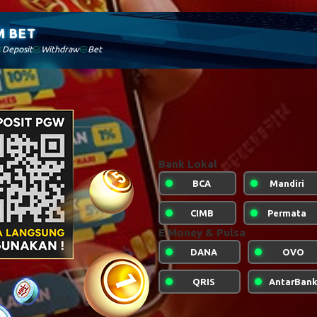
M BET
Deposit
Withdraw
Bet
Bank Lokal
BCA
Mandiri
CIMB
Permata
E Money & Pulsa
DANA
OVO
QRIS
AntarBank