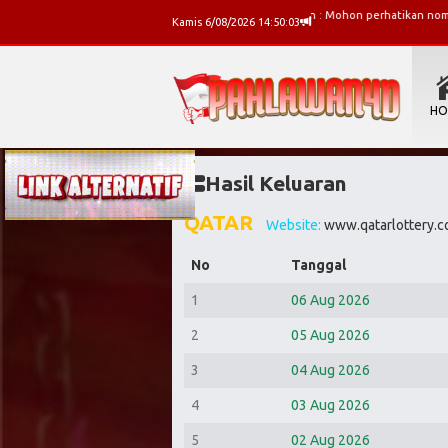
Pengumuman : Mohon perhatikan nomor dan nama 
Kamis 6/08/2026 14:50:04
HO
Hasil Keluaran
QATAR
Website:
www.qatarlottery.
LINK ALTERNATIF 1
No
Tanggal
1
06 Aug 2026
2
05 Aug 2026
3
04 Aug 2026
4
03 Aug 2026
5
02 Aug 2026