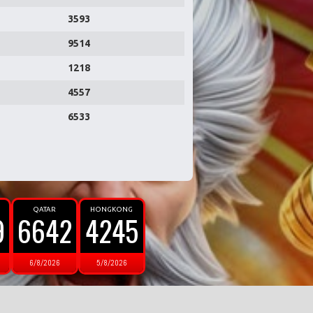
3593
9514
1218
4557
6533
QATAR
HONGKONG
9
6642
4245
6/8/2026
5/8/2026