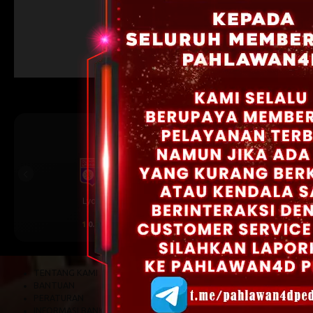
PIONS LEAGUE QUALIFIERS
t 12, 2026 — 02:00 WIB
0 : 0
Previous
BET NOW
Sparta Praha
-1
0.96
TENTANG KAMI
BANTUAN
PERATURAN
INFORMASI BANK